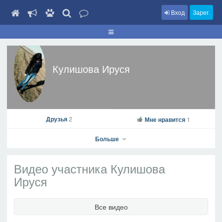
Вход
Зарег.
Кулишова Ируся
Друзья
2
Мне нравится
1
Больше
Видео участника Кулишова
Ируся
Кулишова Ируся
Все видео
На профиль
В друзья
Фото
Видео
Написать сообщение