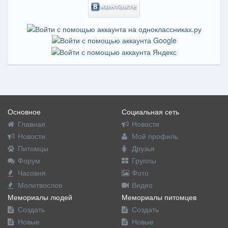
Основное
Социальная сеть
Главная
Новости
Новости
Мой профиль
Питомцы
Друзья
Форум
Группы
Часовня
Фото
Молитвослов
Видео
Мемориалы людей
Мемориалы питомцев
Создать
Создать
Новые
Новые