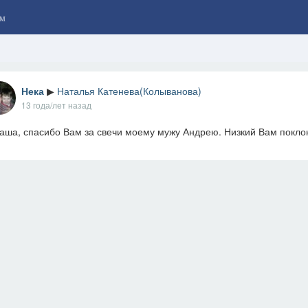
м
Нека
▶
Наталья Катенева(Колыванова)
13 года/лет назад
аша, спасибо Вам за свечи моему мужу Андрею. Низкий Вам покло