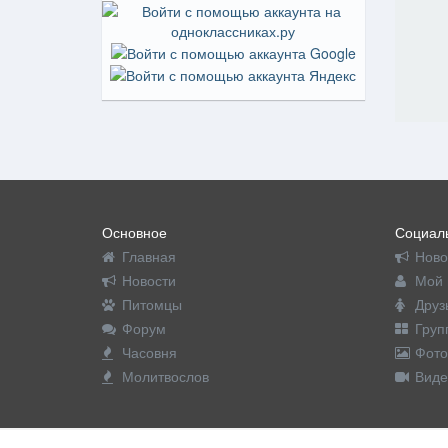
Основное
Социаль
Главная
Ново
Новости
Мой 
Питомцы
Друз
Форум
Груп
Часовня
Фото
Молитвослов
Виде