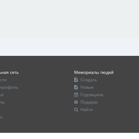
ная сеть
Мемориалы людей
сти
Создать
профиль
Новые
ья
Годовщина
пы
Подарки
Найти
о