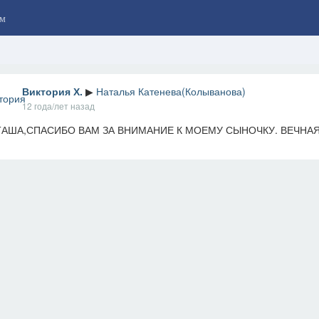
м
Виктория Х.
▶
Наталья Катенева(Колыванова)
12 года/лет назад
ТАША,СПАСИБО ВАМ ЗА ВНИМАНИЕ К МОЕМУ СЫНОЧКУ. ВЕЧНА