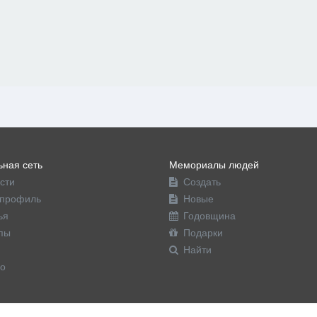
ная сеть
Мемориалы людей
сти
Создать
профиль
Новые
ья
Годовщина
пы
Подарки
Найти
о