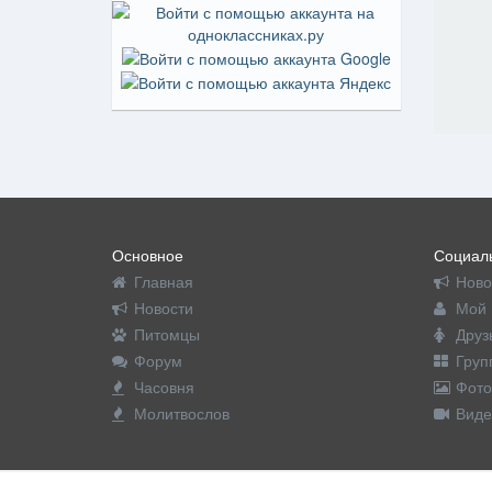
Основное
Социаль
Главная
Ново
Новости
Мой 
Питомцы
Друз
Форум
Груп
Часовня
Фото
Молитвослов
Виде