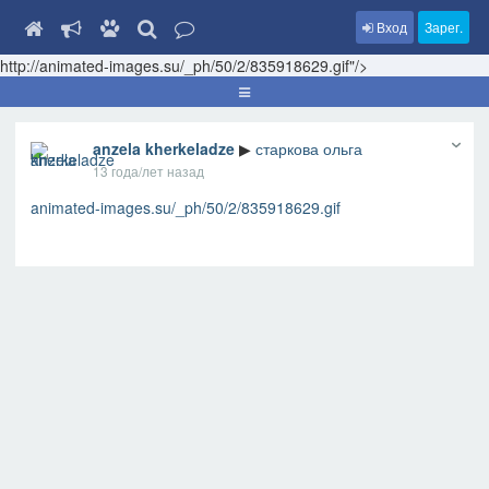
Вход
Зарег.
http://animated-images.su/_ph/50/2/835918629.gif"/>
anzela kherkeladze
▶
старкова ольга
13 года/лет назад
animated-images.su/_ph/50/2/835918629.gif