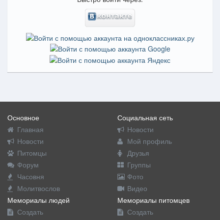
Основное
Социальная сеть
Главная
Новости
Новости
Мой профиль
Питомцы
Друзья
Форум
Группы
Часовня
Фото
Молитвослов
Видео
Мемориалы людей
Мемориалы питомцев
Создать
Создать