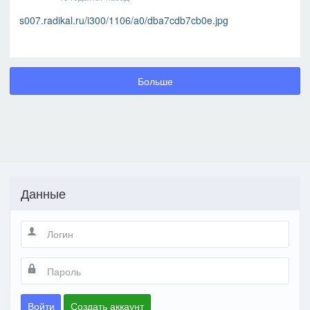
s007.radikal.ru/i300/1106/a0/dba7cdb7cb0e.jpg
Больше
Данные
Войти
Создать аккаунт