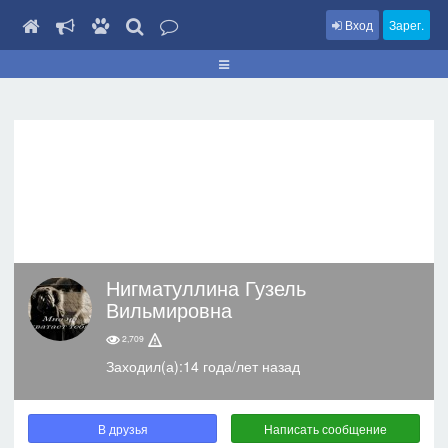
Вход
Зарег.
Нигматуллина Гузель
Вильмировна
2,709
Заходил(а):14 года/лет назад
В друзья
Написать сообщение