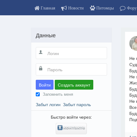
Главная
Новости
Питомцы
Фору
Данные
Не 
Суд
Буд
Не 
Жиз
Войти
Создать аккаунт
Буд
Запомнить меня
Буд
Не 
Забыт логин
Забыт пароль
Все
Буд
Быстро войти через:
Под
1 че