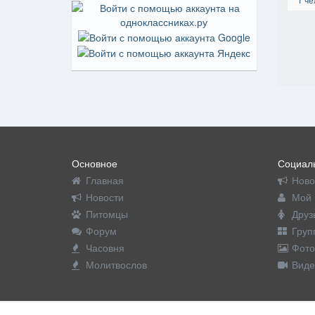
Основное
Социаль
Главная
Ново
Новости
Мой 
Питомцы
Друз
Форум
Груп
Часовня
Фото
Молитвослов
Виде