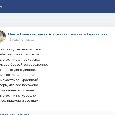
м
Ольга Владимировна
▶
Ушенина Елизавета Германовна
13 года/лет назад
гнись под вечной ношею
ьбы не очень ласковой.
ь счастлива, прекрасная!
хмурь бровей встревоженно:
нь - это диво дивное.
ь счастлива, хорошая,
ь счастлива, красивая!
верь, что все исхожено,
 пройдено и познано.
ь счастлива, хорошая,
 солнышком и звездами!
ловеку это нравится