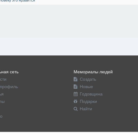
ная сеть
Мемориалы людей
сти
Создать
профиль
Новые
ья
Годовщина
пы
Подарки
Найти
о