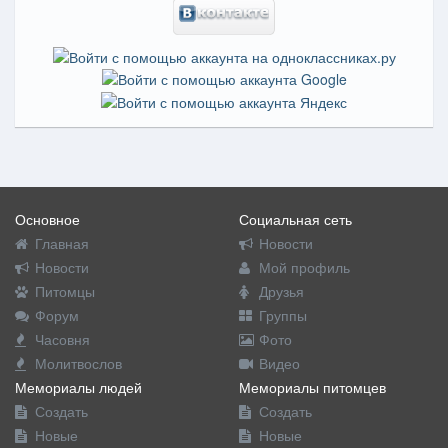
Основное
Социальная сеть
Главная
Новости
Новости
Мой профиль
Питомцы
Друзья
Форум
Группы
Часовня
Фото
Молитвослов
Видео
Мемориалы людей
Мемориалы питомцев
Создать
Создать
Новые
Новые