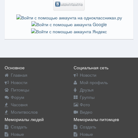
Основное
Социальная сеть
Главная
Новости
Новости
Мой профиль
Питомцы
Друзья
Форум
Группы
Часовня
Фото
Молитвослов
Видео
Мемориалы людей
Мемориалы питомцев
Создать
Создать
Новые
Новые