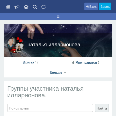
Вход
Зарег.
наталья илларионова
Друзья
17
Мне нравится
2
Больше
Группы участника наталья
илларионова.
наталья илларионова
Найти
На профиль
В друзья
Фото
Видео
Написать сообщение