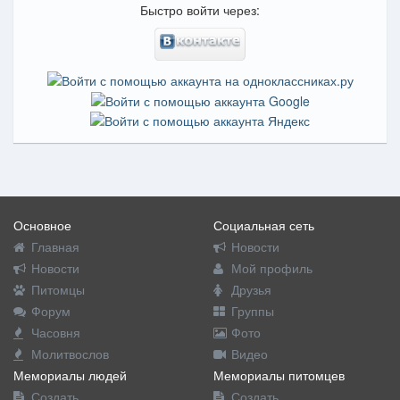
Быстро войти через:
Основное
Социальная сеть
Главная
Новости
Новости
Мой профиль
Питомцы
Друзья
Форум
Группы
Часовня
Фото
Молитвослов
Видео
Мемориалы людей
Мемориалы питомцев
Создать
Создать