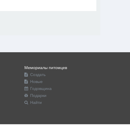
В друзья
Фото
Видео
Написать сообщение
Мемориалы питомцев
Создать
Новые
Годовщина
Подарки
Найти