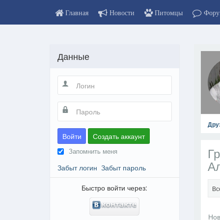
Главная
Новости
Питомцы
Фору
Данные
Дру
Войти
Создать аккаунт
Гр
Запомнить меня
А
Забыт логин
Забыт пароль
Быстро войти через:
Вс