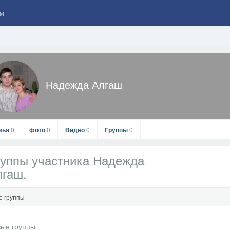
м
Надежда Алгаш
зья
0
фото
0
Видео
0
Группы
0
уппы участника Надежда
лгаш.
е группы
Надежда Алгаш