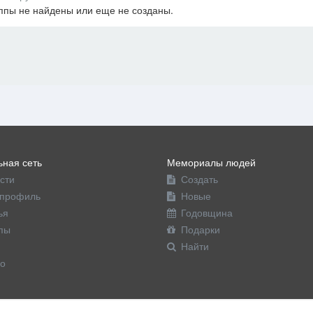
ппы не найдены или еще не созданы.
офиль
ная сеть
Мемориалы людей
сти
Создать
профиль
Новые
ья
Годовщина
пы
Подарки
Найти
о