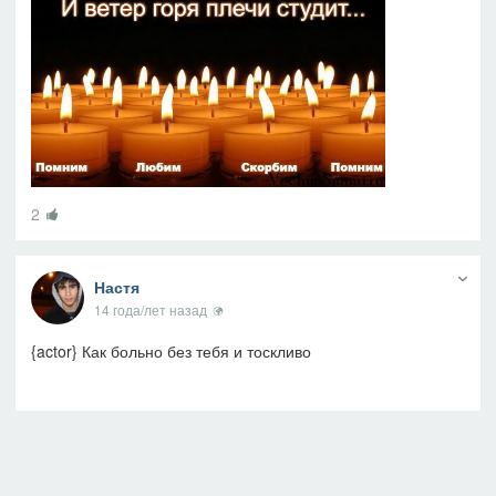
2
Настя
14 года/лет назад
{actor} Как больно без тебя и тоскливо