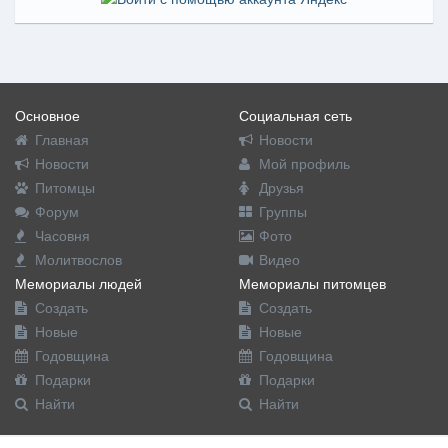
Основное
Социальная сеть
Главная
Новости
Новости
Мой профиль
Питомцы
Друзья
Форум
Группы
Часовня
Фото
Молитвослов
Видео
Мемориалы людей
Мемориалы питомцев
Создать
Создать
Новые
Новые
Годовщина
Годовщина
Подарки
Подарки
Найти
Найти