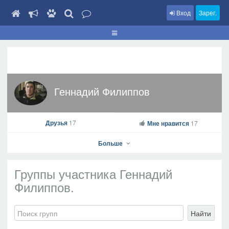
Вход
Зарег.
Геннадий Филиппов
Друзья
17
Мне нравится
17
Больше
Группы участника Геннадий
Филиппов.
Геннадий Филиппов
Найти
На профиль
В друзья
Фото
Видео
Написать сообщение