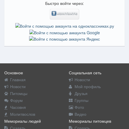
Быстро войти через:
Основное
Социальная сеть
Главная
Новости
Новости
Мой профиль
Питомцы
Друзья
Форум
Группы
Часовня
Фото
Молитвослов
Видео
Мемориалы людей
Мемориалы питомцев
Создать
Создать