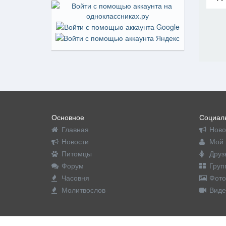
На пр
Основное
Социаль
Главная
Ново
Новости
Мой 
Питомцы
Друз
Форум
Груп
Часовня
Фото
Молитвослов
Виде