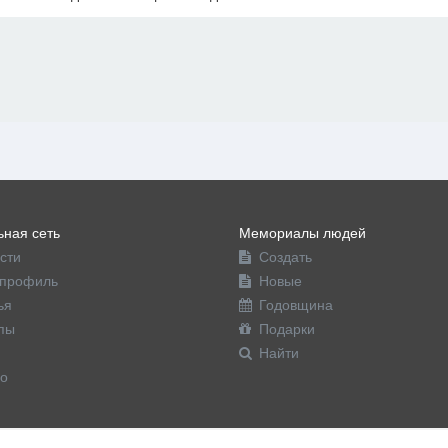
офиль
ная сеть
Мемориалы людей
сти
Создать
профиль
Новые
ья
Годовщина
пы
Подарки
Найти
о