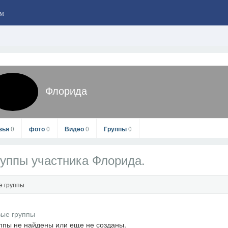
м
Флорида
зья
0
фото
0
Видео
0
Группы
0
уппы участника Флорида.
е группы
Флорида
ппы не найдены или еще не созданы.