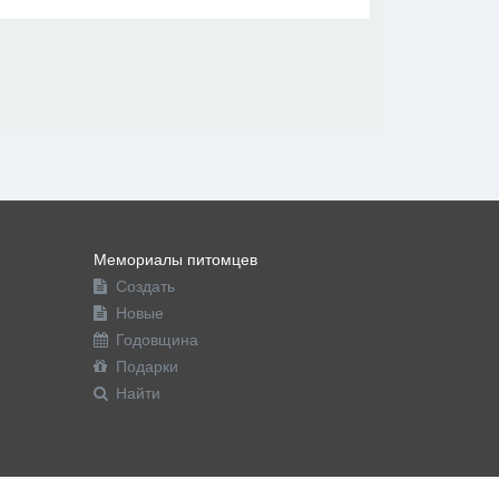
В друзья
Фото
Видео
Написать сообщение
Мемориалы питомцев
Создать
Новые
Годовщина
Подарки
Найти