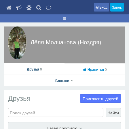
Вход
Зарег.
Лёля Молчанова (Ноздря)
Друзья
0
Нравится
0
Больше
Друзья
Пригласить друзей
Найти
Лёля Молчанова (Ноздря)
На профиль
Назад профилю
В друзья
Фото
Видео
Написать сообщение