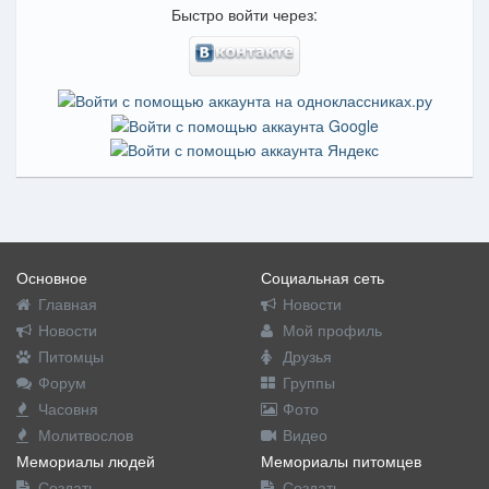
Быстро войти через:
Основное
Социальная сеть
Главная
Новости
Новости
Мой профиль
Питомцы
Друзья
Форум
Группы
Часовня
Фото
Молитвослов
Видео
Мемориалы людей
Мемориалы питомцев
Создать
Создать