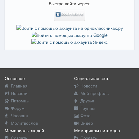
Быстро войти через:
Основное
Социальная сеть
Главная
Новости
Новости
Мой профиль
Питомцы
Друзья
Форум
Группы
Часовня
Фото
Молитвослов
Видео
Мемориалы людей
Мемориалы питомцев
Создать
Создать