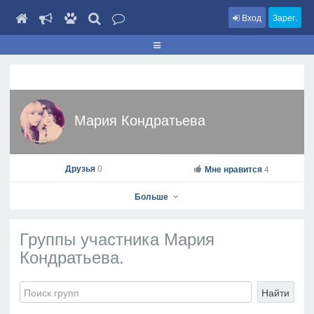
Вход
Зарег.
Мария Кондратьева
Друзья
0
Мне нравится
4
Больше
Группы участника Мария
Кондратьева.
Мария Кондратьева
Найти
На профиль
В друзья
Фото
Видео
Написать сообщение