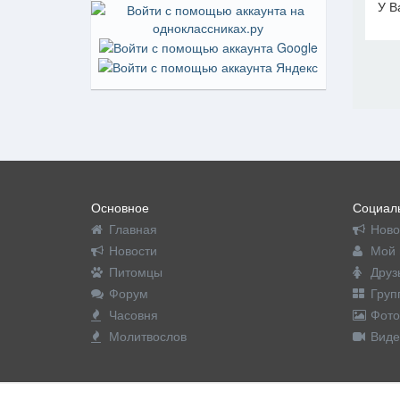
У В
На пр
Основное
Социаль
Главная
Ново
Новости
Мой 
Питомцы
Друз
Форум
Груп
Часовня
Фото
Молитвослов
Виде