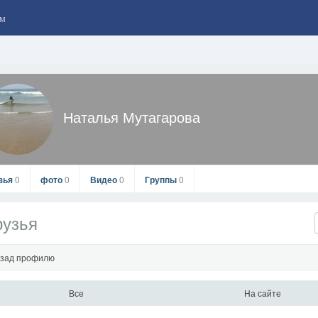
м
Наталья Мутагарова
зья
0
фото
0
Видео
0
Группы
0
рузья
зад профилю
Все
На сайте
Наталья Мутагарова