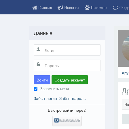
Главная
Новости
Питомцы
Фору
Данные
Дру
Войти
Создать аккаунт
Д
Запомнить меня
Забыт логин
Забыт пароль
На
Быстро войти через: