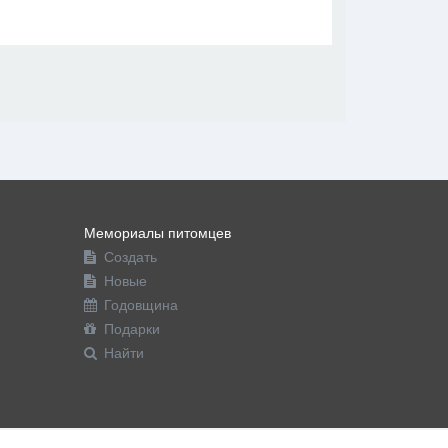
В друзья
Фото
Видео
Написать сообщение
Мемориалы питомцев
Создать
Новые
Годовщина
Подарки
Найти