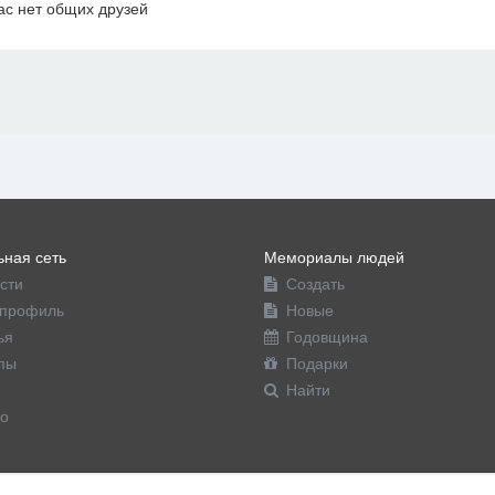
ас нет общих друзей
офиль
ная сеть
Мемориалы людей
сти
Создать
профиль
Новые
ья
Годовщина
пы
Подарки
Найти
о