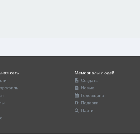
ная сеть
Мемориалы людей
сти
Создать
профиль
Новые
ья
Годовщина
пы
Подарки
Найти
о