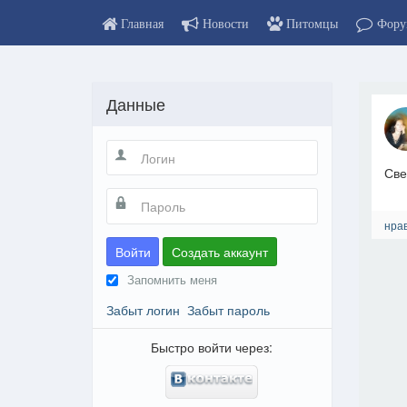
Главная
Новости
Питомцы
Фору
Данные
Све
нрав
Войти
Создать аккаунт
Запомнить меня
Забыт логин
Забыт пароль
Быстро войти через: