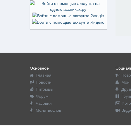
Основное
Социаль
Главная
Ново
Новости
Мой 
Питомцы
Друз
Форум
Груп
Часовня
Фото
Молитвослов
Виде