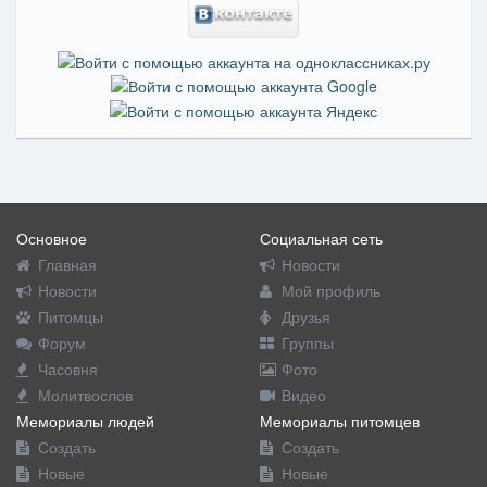
Основное
Социальная сеть
Главная
Новости
Новости
Мой профиль
Питомцы
Друзья
Форум
Группы
Часовня
Фото
Молитвослов
Видео
Мемориалы людей
Мемориалы питомцев
Создать
Создать
Новые
Новые