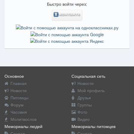
Быстро войти через:
Основное
Социальная сеть
Главная
Новости
Новости
Мой профиль
Питомцы
Друзья
Форум
Группы
Часовня
Фото
Молитвослов
Видео
Мемориалы людей
Мемориалы питомцев
Создать
Создать