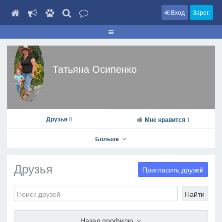
Вход
Зарег.
Татьяна Осипенко
Друзья
0
Мне нравится
1
Больше
Друзья
Пригласить друзей
Найти
Татьяна Осипенко
На профиль
Назад профилю
В друзья
Фото
Видео
Написать сообщение