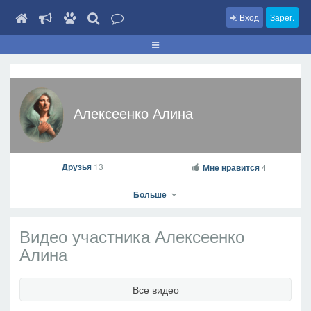
Вход
Зарег.
Алексеенко Алина
Друзья
13
Мне нравится
4
Больше
Видео участника Алексеенко
Алина
Алексеенко Алина
Все видео
На профиль
В друзья
Фото
Видео
Написать сообщение