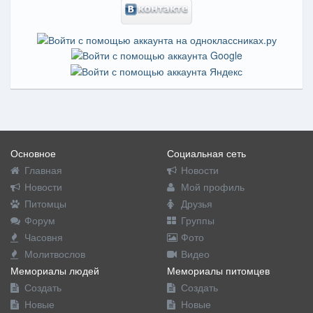
Основное
Социальная сеть
Главная
Новости
Новости
Мой профиль
Питомцы
Друзья
Форум
Группы
Часовня
Фото
Молитвослов
Видео
Мемориалы людей
Мемориалы питомцев
Создать
Создать
Новые
Новые