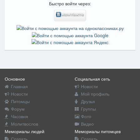
Быстро войти через:
Основное
Социальная сеть
Главная
Новости
Новости
Мой профиль
Питомцы
Друзья
Форум
Группы
Часовня
Фото
Молитвослов
Видео
Мемориалы людей
Мемориалы питомцев
Создать
Создать