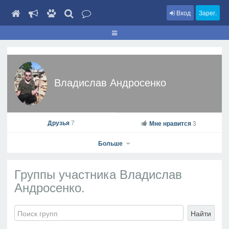
Вход
Зарег.
Владислав Андросенко
Друзья
7
Мне нравится
3
Больше
Группы участника Владислав
Андросенко.
Владислав Андросенко
Найти
На профиль
В друзья
Фото
Видео
Написать сообщение