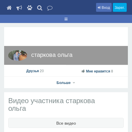
Вход
Зарег.
старкова ольга
Друзья
20
Мне нравится
8
Больше
Видео участника старкова
ольга
старкова ольга
Все видео
На профиль
В друзья
Фото
Видео
Написать сообщение