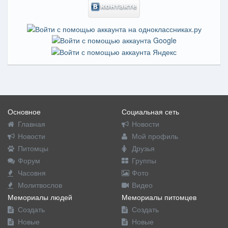
Основное
Социальная сеть
Главная
Новости
Новости
Мой профиль
Питомцы
Друзья
Форум
Группы
Часовня
Фото
Молитвослов
Видео
Мемориалы людей
Мемориалы питомцев
Создать
Создать
Новые
Новые