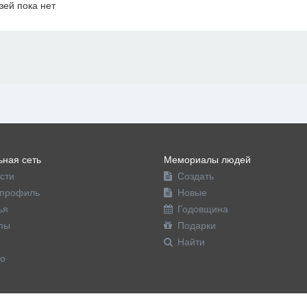
зей пока нет
офиль
ная сеть
Мемориалы людей
сти
Создать
профиль
Новые
ья
Годовщина
пы
Подарки
Найти
о