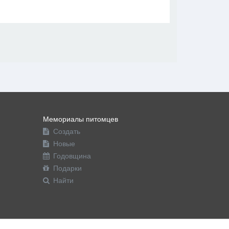
В друзья
Фото
Видео
Написать сообщение
Мемориалы питомцев
Создать
Новые
Годовщина
Подарки
Найти