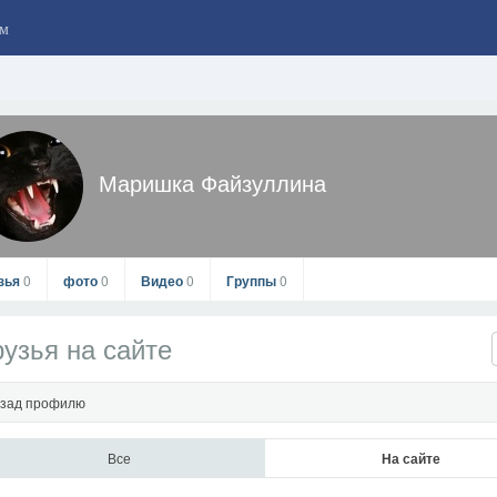
м
Маришка Файзуллина
зья
0
фото
0
Видео
0
Группы
0
узья на сайте
зад профилю
Все
На сайте
Маришка Файзуллина