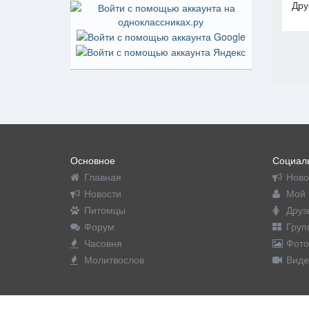
Дру
На пр
Основное
Социаль
Главная
Ново
Новости
Мой 
Питомцы
Друз
Форум
Груп
Часовня
Фото
Молитвослов
Виде