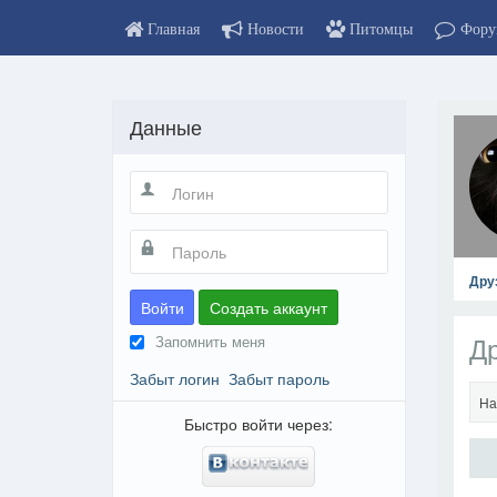
Главная
Новости
Питомцы
Фору
Данные
Дру
Войти
Создать аккаунт
Др
Запомнить меня
Забыт логин
Забыт пароль
На
Быстро войти через: