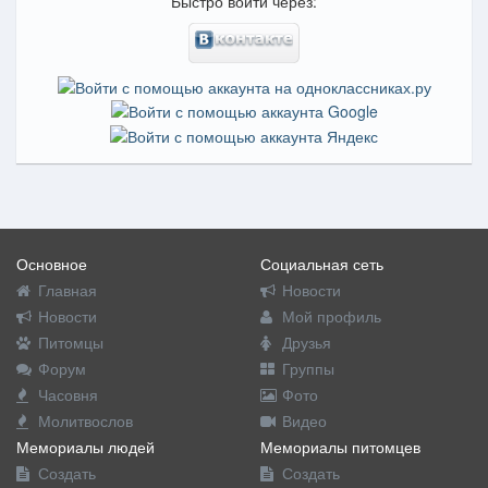
Быстро войти через:
Основное
Социальная сеть
Главная
Новости
Новости
Мой профиль
Питомцы
Друзья
Форум
Группы
Часовня
Фото
Молитвослов
Видео
Мемориалы людей
Мемориалы питомцев
Создать
Создать