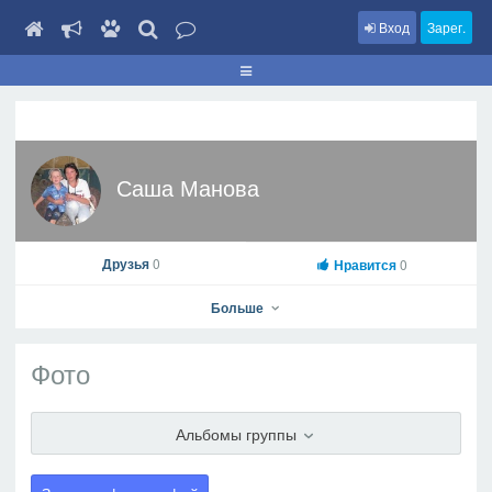
Вход
Зарег.
Саша Манова
Друзья
0
Нравится
0
Больше
Фото
Саша Манова
Альбомы группы
На профиль
В друзья
Фото
Видео
Написать сообщение