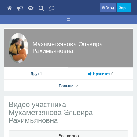
Вход
Зарег.
Мухаметзянова Эльвира
Рахимьяновна
Друг
1
Нравится
0
Больше
Видео участника
Мухаметзянова Эльвира
Рахимьяновна
Мухаметзянова Эльвира Рахимьяновна
На профиль
Все видео
В друзья
Фото
Видео
Написать сообщение