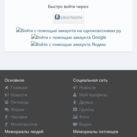
Быстро войти через:
Основное
Социальная сеть
Главная
Новости
Новости
Мой профиль
Питомцы
Друзья
Форум
Группы
Часовня
Фото
Молитвослов
Видео
Мемориалы людей
Мемориалы питомцев