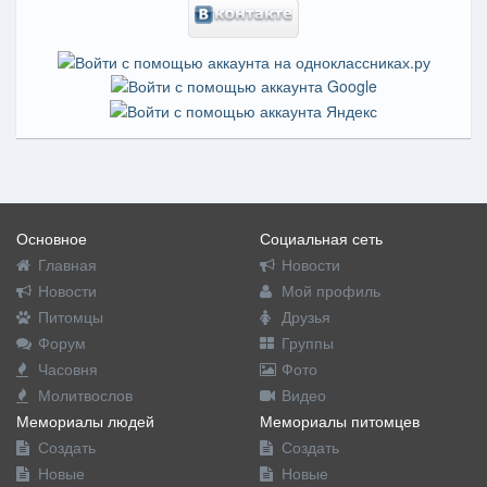
Основное
Социальная сеть
Главная
Новости
Новости
Мой профиль
Питомцы
Друзья
Форум
Группы
Часовня
Фото
Молитвослов
Видео
Мемориалы людей
Мемориалы питомцев
Создать
Создать
Новые
Новые