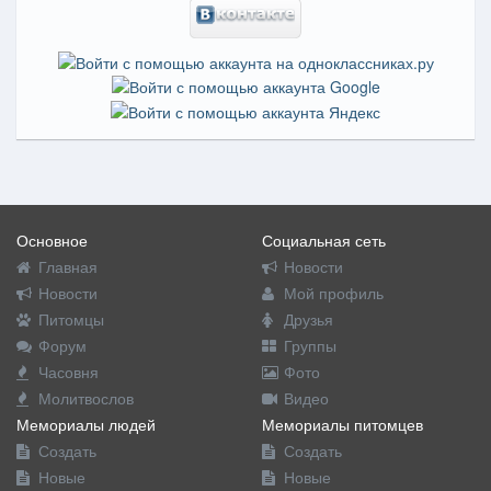
Основное
Социальная сеть
Главная
Новости
Новости
Мой профиль
Питомцы
Друзья
Форум
Группы
Часовня
Фото
Молитвослов
Видео
Мемориалы людей
Мемориалы питомцев
Создать
Создать
Новые
Новые