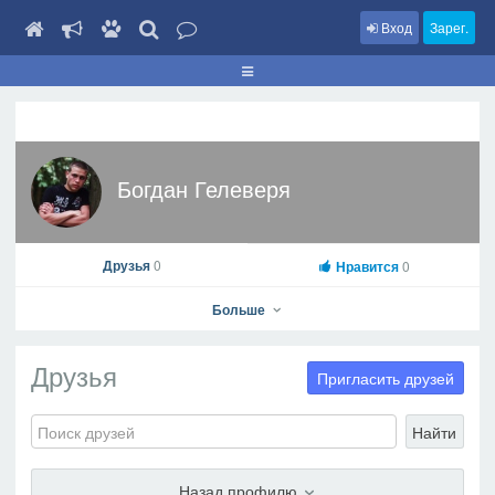
Вход
Зарег.
Богдан Гелеверя
Друзья
0
Нравится
0
Больше
Друзья
Пригласить друзей
Найти
Богдан Гелеверя
На профиль
Назад профилю
В друзья
Фото
Видео
Написать сообщение