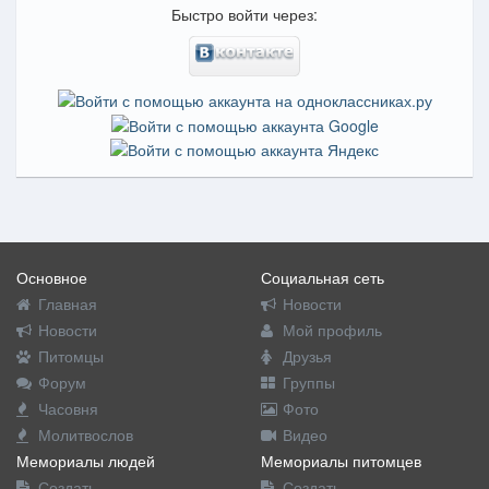
Быстро войти через:
Основное
Социальная сеть
Главная
Новости
Новости
Мой профиль
Питомцы
Друзья
Форум
Группы
Часовня
Фото
Молитвослов
Видео
Мемориалы людей
Мемориалы питомцев
Создать
Создать