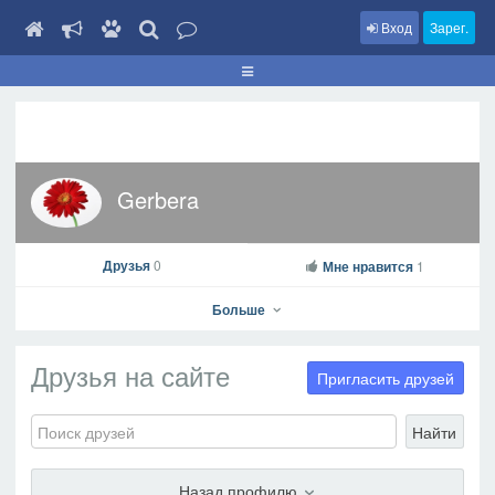
Вход
Зарег.
Gerbera
Друзья
0
Мне нравится
1
Больше
Друзья на сайте
Пригласить друзей
Найти
Gerbera
На профиль
Назад профилю
В друзья
Фото
Видео
Написать сообщение