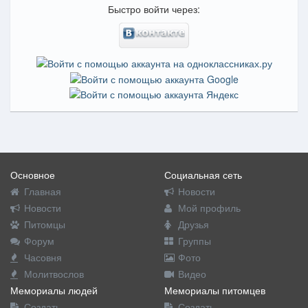
Быстро войти через:
Основное
Социальная сеть
Главная
Новости
Новости
Мой профиль
Питомцы
Друзья
Форум
Группы
Часовня
Фото
Молитвослов
Видео
Мемориалы людей
Мемориалы питомцев
Создать
Создать