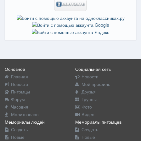
Основное
Социальная сеть
Главная
Новости
Новости
Мой профиль
Питомцы
Друзья
Форум
Группы
Часовня
Фото
Молитвослов
Видео
Мемориалы людей
Мемориалы питомцев
Создать
Создать
Новые
Новые