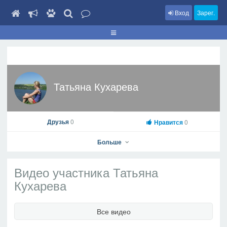
Вход
Зарег.
Татьяна Кухарева
Друзья
0
Нравится
0
Больше
Видео участника Татьяна
Кухарева
Татьяна Кухарева
Все видео
На профиль
В друзья
Фото
Видео
Написать сообщение