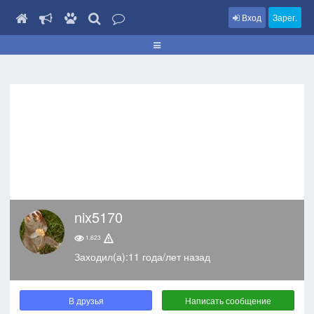
Вход
Зарег.
nix5170
1,623
Заходил(а):11 года/лет назад
В друзья
Написать сообщение