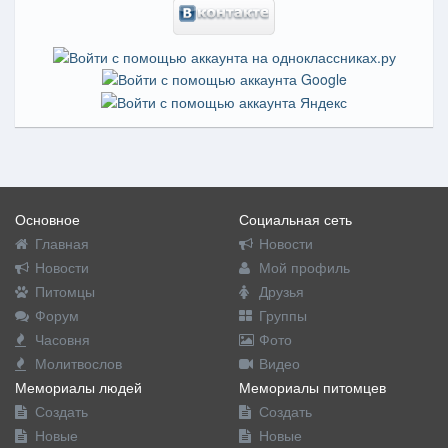
Основное
Социальная сеть
Главная
Новости
Новости
Мой профиль
Питомцы
Друзья
Форум
Группы
Часовня
Фото
Молитвослов
Видео
Мемориалы людей
Мемориалы питомцев
Создать
Создать
Новые
Новые