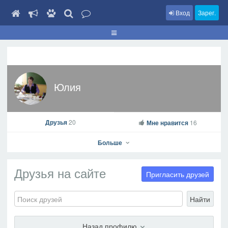
Вход
Зарег.
Юлия
Друзья
20
Мне нравится
16
Больше
Друзья на сайте
Пригласить друзей
Найти
Юлия
На профиль
Назад профилю
В друзья
Фото
Видео
Написать сообщение