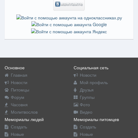
Основное
Социальная сеть
Главная
Новости
Новости
Мой профиль
Питомцы
Друзья
Форум
Группы
Часовня
Фото
Молитвослов
Видео
Мемориалы людей
Мемориалы питомцев
Создать
Создать
Новые
Новые