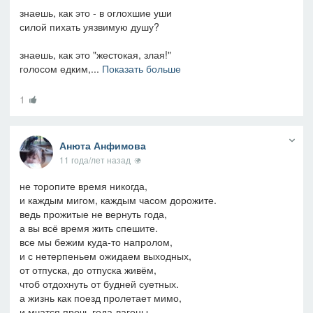
знаешь, как это - в оглохшие уши
силой пихать уязвимую душу?
знаешь, как это "жестокая, злая!"
голосом едким,...
Показать больше
1
Анюта Анфимова
11 года/лет назад
не торопите время никогда,
и каждым мигом, каждым часом дорожите.
ведь прожитые не вернуть года,
а вы всё время жить спешите.
все мы бежим куда-то напролом,
и с нетерпеньем ожидаем выходных,
от отпуска, до отпуска живём,
чтоб отдохнуть от будней суетных.
а жизнь как поезд пролетает мимо,
и мчатся прочь года-вагоны,