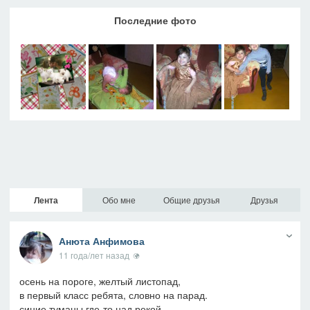
Последние фото
Лента
Обо мне
Общие друзья
Друзья
Анюта Анфимова
11 года/лет назад
осень на пороге, желтый листопад,
в первый класс ребята, словно на парад.
синие туманы где-то над рекой,