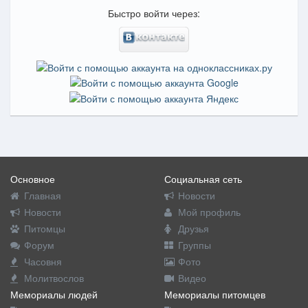
Быстро войти через:
Основное
Социальная сеть
Главная
Новости
Новости
Мой профиль
Питомцы
Друзья
Форум
Группы
Часовня
Фото
Молитвослов
Видео
Мемориалы людей
Мемориалы питомцев