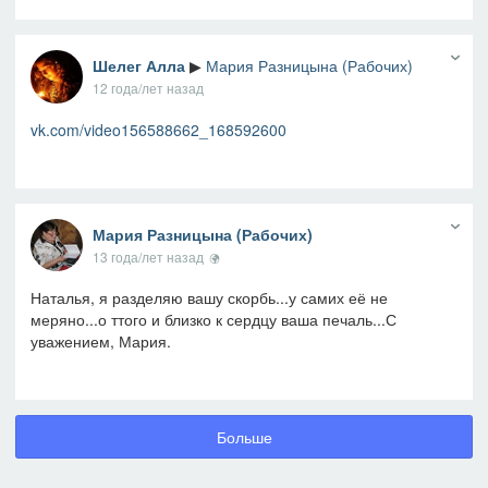
Шелег Алла
▶
Мария Разницына (Рабочих)
12 года/лет назад
vk.com/video156588662_168592600
Мария Разницына (Рабочих)
13 года/лет назад
Наталья, я разделяю вашу скорбь...у самих её не
меряно...о ттого и близко к сердцу ваша печаль...С
уважением, Мария.
Больше