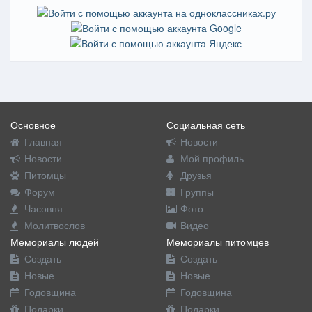
Основное
Социальная сеть
Главная
Новости
Новости
Мой профиль
Питомцы
Друзья
Форум
Группы
Часовня
Фото
Молитвослов
Видео
Мемориалы людей
Мемориалы питомцев
Создать
Создать
Новые
Новые
Годовщина
Годовщина
Подарки
Подарки