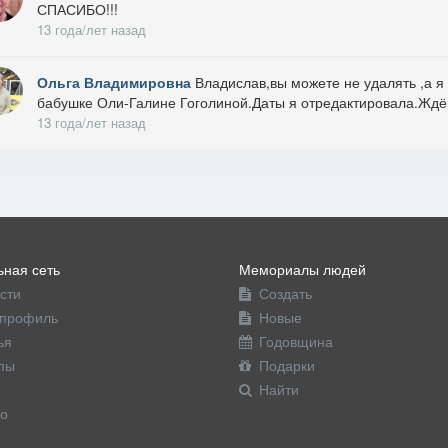
СПАСИБО!!!
13 года/лет назад
Ольга Владимировна
Владислав,вы можете не удалять ,а 
бабушке Оли-Галине Гоголиной.Даты я отредактировала.Ждё
13 года/лет назад
ная сеть
Мемориалы людей
сти
Создать
профиль
Новые
ья
Годовщина
пы
Подарки
Найти
о