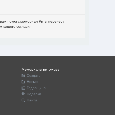
я вам помогу,мемориал Риты перенесу
м вашего согласия.
Мемориалы питомцев
Создать
Новые
Годовщина
Подарки
Найти