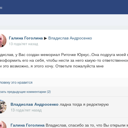
м
Галина Гоголина
▶
Владислав Андросенко
13 года/лет назад
дислав, у Вас создан мемориал Риточке Юркус..Она подруга моей 
еоформить его на себя, чтобы нести за него какую-то ответственн
и это возможно, я этого хочу. Ответьте пожалуйста мне
ловеку это нравится
зать предыдущие комментарии (2)
Владислав Андросенко
ладна тогда я редоктирую
13 года/лет назад
Галина Гоголина
Владислав, спасибо за то, что Вы открыли