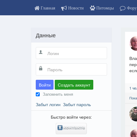
Главная
Новости
Питомцы
Фору
Данные
Вла
пер
есл
Войти
Создать аккаунт
1 че
Запомнить меня
Пока
Забыт логин
Забыт пароль
Быстро войти через: