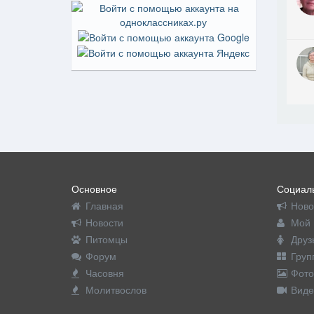
Основное
Социаль
Главная
Ново
Новости
Мой 
Питомцы
Друз
Форум
Груп
Часовня
Фото
Молитвослов
Виде