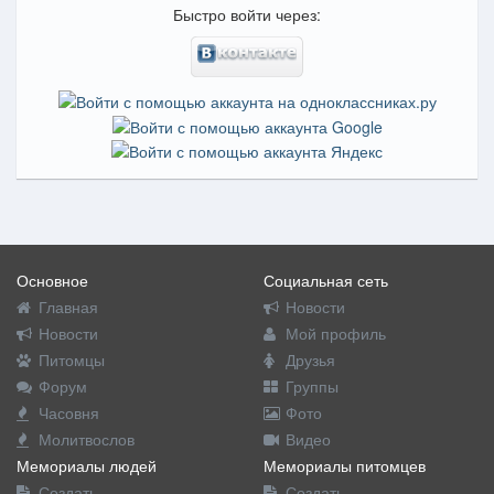
Быстро войти через:
Основное
Социальная сеть
Главная
Новости
Новости
Мой профиль
Питомцы
Друзья
Форум
Группы
Часовня
Фото
Молитвослов
Видео
Мемориалы людей
Мемориалы питомцев
Создать
Создать