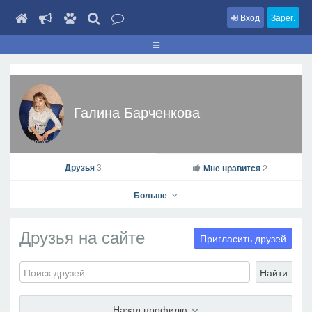
Вход
Зарег.
Галина Барченкова
Друзья
3
Мне нравится
2
Больше
Друзья на сайте
Пригласить друзей
Найти
Галина Барченкова
На профиль
Назад профилю
В друзья
Фото
Видео
Написать сообщение