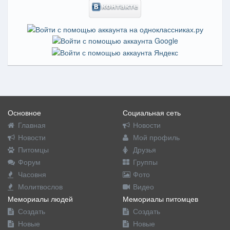
Основное
Социальная сеть
Главная
Новости
Новости
Мой профиль
Питомцы
Друзья
Форум
Группы
Часовня
Фото
Молитвослов
Видео
Мемориалы людей
Мемориалы питомцев
Создать
Создать
Новые
Новые