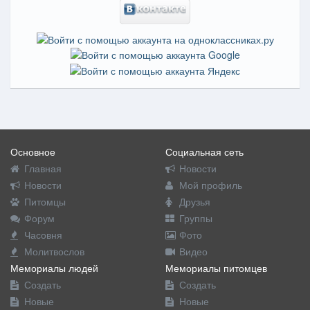
Основное
Социальная сеть
Главная
Новости
Новости
Мой профиль
Питомцы
Друзья
Форум
Группы
Часовня
Фото
Молитвослов
Видео
Мемориалы людей
Мемориалы питомцев
Создать
Создать
Новые
Новые