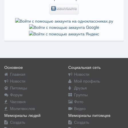
Основное
Социальная сеть
Главная
Новости
Новости
Мой профиль
Питомцы
Друзья
Форум
Группы
Часовня
Фото
Молитвослов
Видео
Мемориалы людей
Мемориалы питомцев
Создать
Создать