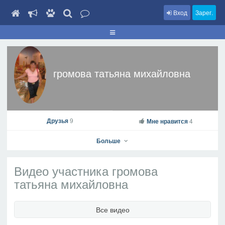
Вход
Зарег.
громова татьяна михайловна
Друзья
9
Мне нравится
4
Больше
Видео участника громова
татьяна михайловна
громова татьяна михайловна
Все видео
На профиль
В друзья
Фото
Видео
Написать сообщение