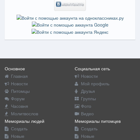
Основное
Социальная сеть
Главная
Новости
Новости
Мой профиль
Питомцы
Друзья
Форум
Группы
Часовня
Фото
Молитвослов
Видео
Мемориалы людей
Мемориалы питомцев
Создать
Создать
Новые
Новые