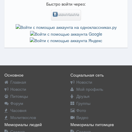
Быстро войти через:
Основное
Социальная сеть
Главная
Новости
Новости
Мой профиль
Питомцы
Друзья
Форум
Группы
Часовня
Фото
Молитвослов
Видео
Мемориалы людей
Мемориалы питомцев
Создать
Создать