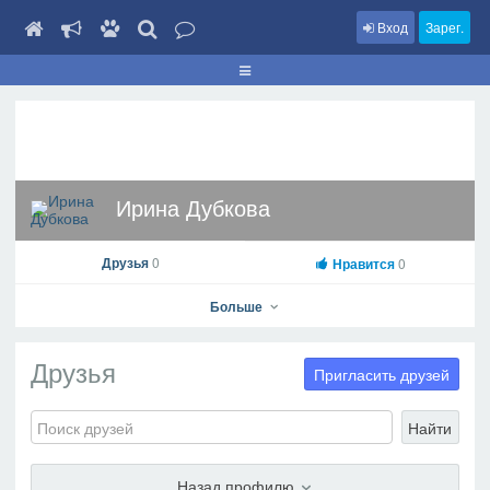
Вход
Зарег.
Ирина Дубкова
Друзья
0
Нравится
0
Больше
Друзья
Пригласить друзей
Ирина Дубкова
Найти
На профиль
В друзья
Фото
Видео
Написать сообщение
Назад профилю