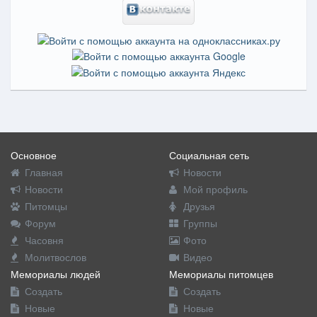
Основное
Социальная сеть
Главная
Новости
Новости
Мой профиль
Питомцы
Друзья
Форум
Группы
Часовня
Фото
Молитвослов
Видео
Мемориалы людей
Мемориалы питомцев
Создать
Создать
Новые
Новые