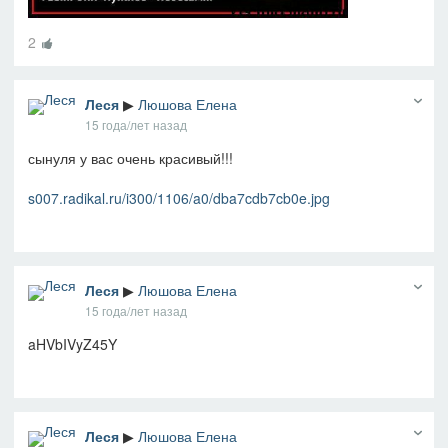
2
Леся
▶
Люшова Елена
15 года/лет назад
сынуля у вас очень красивый!!!
s007.radikal.ru/i300/1106/a0/dba7cdb7cb0e.jpg
Леся
▶
Люшова Елена
15 года/лет назад
aHVbIVyZ45Y
Леся
▶
Люшова Елена