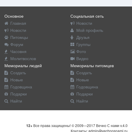
Основное
Социальная сеть
Главная
Новости
Новости
Мой профиль
Питомцы
Друзья
Форум
Группы
Часовня
Фото
Молитвослов
Видео
Мемориалы людей
Мемориалы питомцев
Создать
Создать
Новые
Новые
Годовщина
Годовщина
Подарки
Подарки
Найти
Найти
12+
Все права защищены! © 2009—2017 Вечно С нами v.4.0
Контакты: admin@vechnosnami.ru