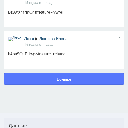
15 года/лет назад
Bz6w074rmQ4&feature=fvwrel
Леся
▶
Люшова Елена
15 года/лет назад
kAosSQ_PUwg&feature=related
Больше
Данные