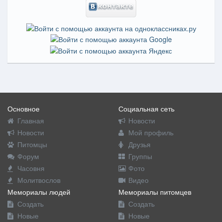
Основное
Социальная сеть
Главная
Новости
Новости
Мой профиль
Питомцы
Друзья
Форум
Группы
Часовня
Фото
Молитвослов
Видео
Мемориалы людей
Мемориалы питомцев
Создать
Создать
Новые
Новые