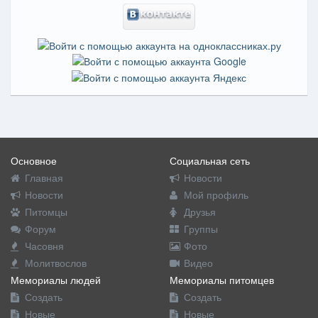
Основное
Социальная сеть
Главная
Новости
Новости
Мой профиль
Питомцы
Друзья
Форум
Группы
Часовня
Фото
Молитвослов
Видео
Мемориалы людей
Мемориалы питомцев
Создать
Создать
Новые
Новые