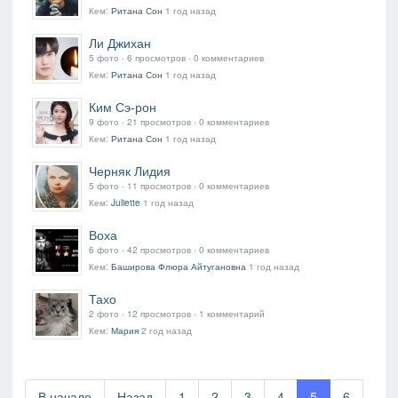
Кем:
Ритана Сон
1 год назад
Ли Джихан
5 фото ‧ 6 просмотров ‧ 0 комментариев
Кем:
Ритана Сон
1 год назад
Ким Сэ-рон
9 фото ‧ 21 просмотров ‧ 0 комментариев
Кем:
Ритана Сон
1 год назад
Черняк Лидия
5 фото ‧ 11 просмотров ‧ 0 комментариев
Кем:
Juliette
1 год назад
Воха
6 фото ‧ 42 просмотров ‧ 0 комментариев
Кем:
Баширова Флюра Айтугановна
1 год назад
Тахо
2 фото ‧ 12 просмотров ‧ 1 комментарий
Кем:
Мария
2 год назад
В начало
Назад
1
2
3
4
5
6