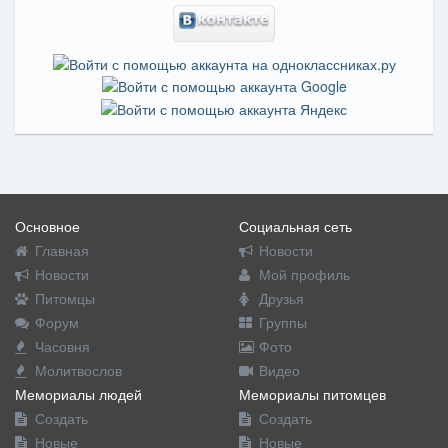
Основное
Социальная сеть
Главная
Новости
Новости
Мой профиль
Питомцы
Друзья
Форум
Группы
Часовня
Фото
Молитвослов
Видео
Мемориалы людей
Мемориалы питомцев
Создать
Создать
Новые
Новые