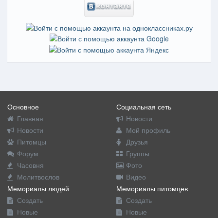
Основное
Социальная сеть
Главная
Новости
Новости
Мой профиль
Питомцы
Друзья
Форум
Группы
Часовня
Фото
Молитвослов
Видео
Мемориалы людей
Мемориалы питомцев
Создать
Создать
Новые
Новые