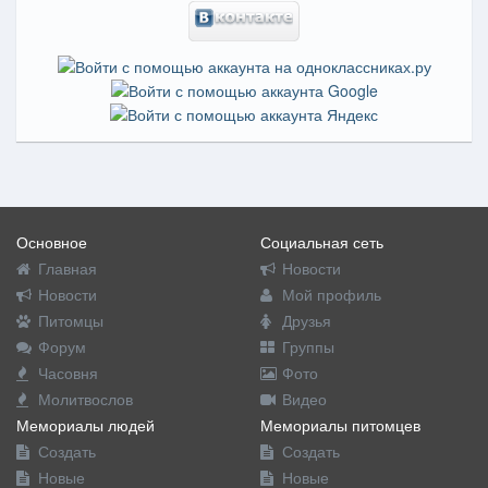
Основное
Социальная сеть
Главная
Новости
Новости
Мой профиль
Питомцы
Друзья
Форум
Группы
Часовня
Фото
Молитвослов
Видео
Мемориалы людей
Мемориалы питомцев
Создать
Создать
Новые
Новые